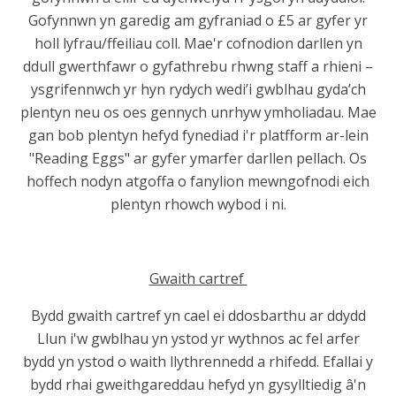
Gofynnwn yn garedig am gyfraniad o £5 ar gyfer yr
holl lyfrau/ffeiliau coll. Mae'r cofnodion darllen
yn
ddull gwerthfawr o gyfathrebu rhwng staff a rhieni –
ysgrifennwch yr hyn rydych wedi’i gwblhau gyda’ch
plentyn neu os oes gennych unrhyw ymholiadau
.
Mae
gan bob plentyn hefyd fynediad i'r platfform ar-lein
"Reading Eggs" ar gyfer ymarfer darllen pellach. Os
hoffech nodyn atgoffa o fanylion mewngofnodi eich
plentyn rhowch wybod i ni.
Gwaith cartref
Bydd gwaith cartref yn cael ei ddosbarthu ar ddydd
Llun i'w gwblhau yn ystod yr wythnos ac fel arfer
bydd yn ystod o waith llythrennedd a rhifedd. Efallai y
bydd rhai gweithgareddau hefyd yn gysylltiedig â'n