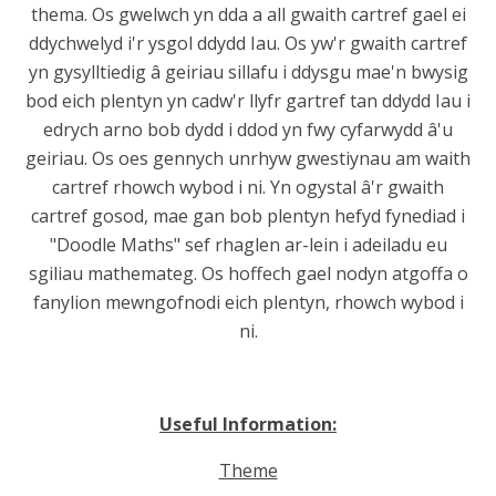
thema. Os gwelwch yn dda a all gwaith cartref gael ei
ddychwelyd i'r ysgol ddydd Iau. Os yw'r gwaith cartref
yn gysylltiedig â geiriau sillafu i ddysgu mae'n bwysig
bod eich plentyn yn cadw'r llyfr gartref tan ddydd Iau i
edrych arno bob dydd i ddod yn fwy cyfarwydd â'u
geiriau. Os oes gennych unrhyw gwestiynau am waith
cartref rhowch wybod i ni. Yn ogystal â'r gwaith
cartref gosod, mae gan bob plentyn hefyd fynediad i
"Doodle Maths" sef rhaglen ar-lein i adeiladu eu
sgiliau mathemateg. Os hoffech gael nodyn atgoffa o
fanylion mewngofnodi eich plentyn, rhowch wybod i
ni.
Useful Information:
Theme