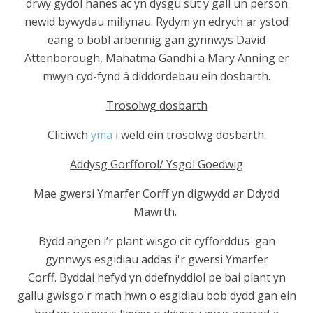
drwy gydol hanes ac yn dysgu sut y gall un person
newid bywydau miliynau. Rydym yn edrych ar ystod
eang o bobl arbennig gan gynnwys David
Attenborough, Mahatma Gandhi a Mary Anning er
mwyn cyd-fynd â diddordebau ein dosbarth.
Trosolwg dosbarth
Cliciwch
yma
i weld ein trosolwg dosbarth.
Addysg Gorfforol/ Ysgol Goedwig
Mae gwersi Ymarfer Corff yn digwydd ar Ddydd
Mawrth.
Bydd angen i’r plant wisgo cit cyfforddus gan
gynnwys esgidiau addas i'r gwersi Ymarfer
Corff. Byddai hefyd yn ddefnyddiol pe bai plant yn
gallu gwisgo'r math hwn o esgidiau bob dydd gan ein