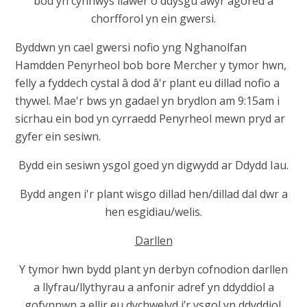
bod yn cynnwys llawer o ddysgu awyr agored a
chorfforol yn ein gwersi.
Byddwn yn cael gwersi nofio yng Nghanolfan
Hamdden Penyrheol bob bore Mercher y tymor hwn,
felly a fyddech cystal â dod â'r plant eu dillad nofio a
thywel. Mae'r bws yn gadael yn brydlon am 9:15am i
sicrhau ein bod yn cyrraedd Penyrheol mewn pryd ar
gyfer ein sesiwn.
Bydd ein sesiwn ysgol goed yn digwydd ar Ddydd Iau.
Bydd angen i'r plant wisgo dillad hen/dillad dal dwr a
hen esgidiau/welis.
Darllen
Y tymor hwn bydd plant yn derbyn cofnodion darllen
a llyfrau/llythyrau a anfonir adref yn ddyddiol a
gofynnwn a ellir eu dychwelyd i’r ysgol yn ddyddiol.