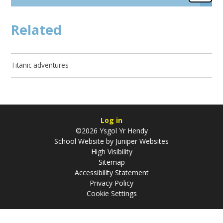
Related
Titanic adventures
Log in
©2026 Ysgol Yr Hendy
School Website by
Juniper Websites
High Visibility
Sitemap
Accessibility Statement
Privacy Policy
Cookie Settings