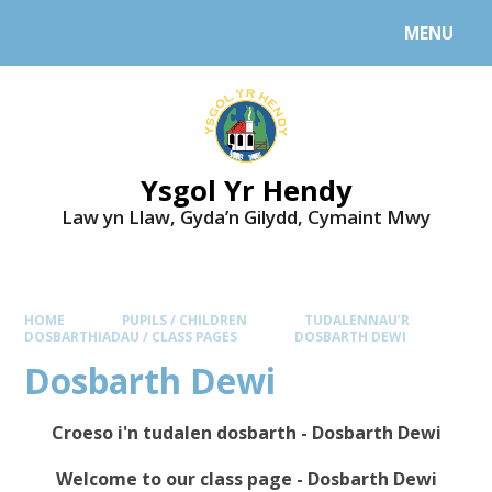
MENU
Ysgol Yr Hendy
Law yn Llaw, Gyda’n Gilydd, Cymaint Mwy
HOME
PUPILS / CHILDREN
TUDALENNAU’R
DOSBARTHIADAU / CLASS PAGES
DOSBARTH DEWI
Dosbarth Dewi
Croeso i'n tudalen dosbarth - Dosbarth Dewi
Welcome to our class page - Dosbarth Dewi