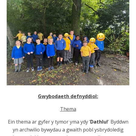
Gwybodaeth defnyddiol:
Thema
Ein thema ar gyfer y tymor yma ydy ‘
Dathlu!
' Byddwn
yn archwilio bywydau a gwaith pobl ysbrydoledig