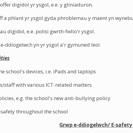
offer digidol yr ysgol, e.e. y gliniaduron.
aff a phlant yr ysgol gyda phroblemau y maent yn wynebu 
au digidol, e.e. polisi gwrth-fwlio'r ysgol.
-ddiogelwch yn yr ysgol a'r gymuned leol.
ities
e school's devices, i.e. iPads and laptops
s/staff with various ICT-related matters
licies, e.g. the school's new anti-bullying policy
safety throughout the school
Grwp e-ddiogelwch/ E-safety