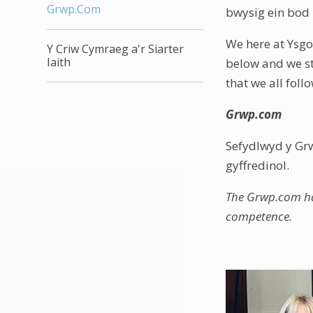
Grwp.Com
bwysig ein bod 
We here at Ysgo
Y Criw Cymraeg a'r Siarter
Iaith
below and we st
that we all foll
Grwp.com
Sefydlwyd y Grw
gyffredinol.
The Grwp.com has
competence.