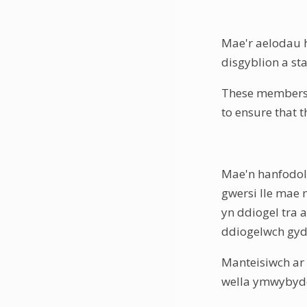
Mae'r aelodau 
disgyblion a sta
These members 
to ensure that t
Mae'n hanfodol
gwersi lle mae 
yn ddiogel tra 
ddiogelwch gyd
Manteisiwch ar 
wella ymwybydd