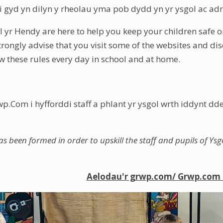
i gyd yn dilyn y rheolau yma pob dydd yn yr ysgol ac adr
l yr Hendy are here to help you keep your children safe o
rongly advise that you visit some of the websites and disc
ow these rules every day in school and at home.
p.Com i hyfforddi staff a phlant yr ysgol wrth iddynt dde
 been formed in order to upskill the staff and pupils of Ysgo
A
e
lodau'r grwp.com/ Grwp.com