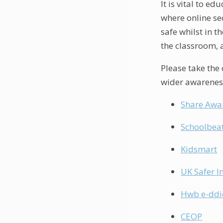
It is vital to e
where online se
safe whilst in t
the classroom, 
Please take the 
wider awareness
Share Awa
Schoolbea
Kidsmart
UK Safer I
Hwb e-ddi
CEOP