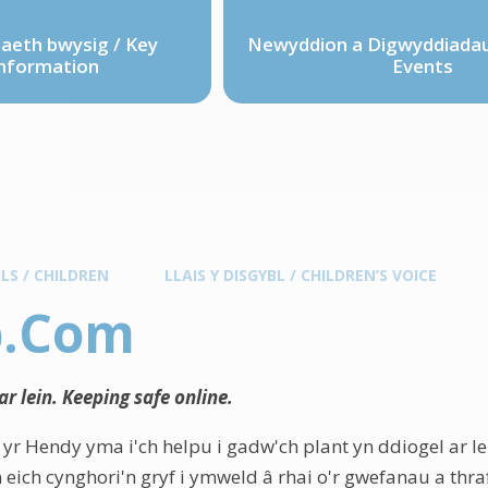
eth bwysig / Key
Newyddion a Digwyddiadau
nformation
Events
LS / CHILDREN
LLAIS Y DISGYBL / CHILDREN’S VOICE
.Com
r lein. Keeping safe online.
yr Hendy yma i'ch helpu i gadw'ch plant yn ddiogel ar 
 eich cynghori'n gryf i ymweld â rhai o'r gwefanau a thr