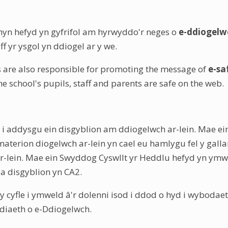
hyn hefyd yn gyfrifol am hyrwyddo'r neges o
e-ddiogelw
ff yr ysgol yn ddiogel ar y we.
are also responsible for promoting the message of
e-sa
he school's pupils, staff and parents are safe on the web.
 i addysgu ein disgyblion am ddiogelwch ar-lein. Mae e
materion diogelwch ar-lein yn cael eu hamlygu fel y g
ar-lein. Mae ein Swyddog Cyswllt yr Heddlu hefyd yn ymwe
a disgyblion yn CA2.
y cyfle i ymweld â'r dolenni isod i ddod o hyd i wybodae
iaeth o e-Ddiogelwch.