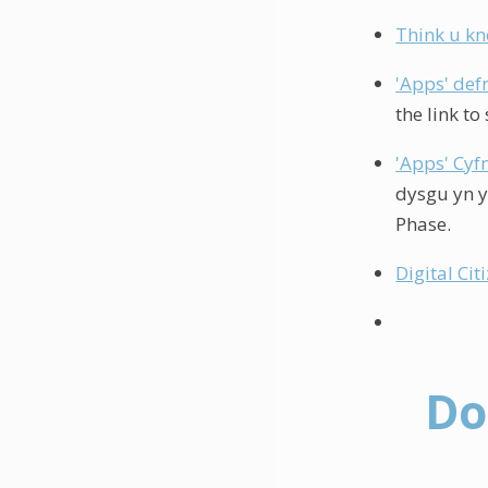
Think u k
'Apps' def
the link to
'Apps' Cyf
dysgu yn y 
Phase.
Digital Ci
Do