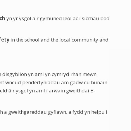
ch
yn yr ysgol a'r gymuned leol ac i sicrhau bod
fety
in the school and the local community and
in disgyblion yn aml yn cymryd rhan mewn
allant wneud penderfyniadau am gadw eu hunain
ld â'r ysgol yn aml i arwain gweithdai E-
th a gweithgareddau gyflawn, a fydd yn helpu i