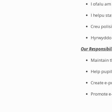
I ofalu am 
I helpu st
Creu polisi
Hyrwyddo e
Our Responsibil
Maintain th
Help pupil
Create e-po
Promote e-