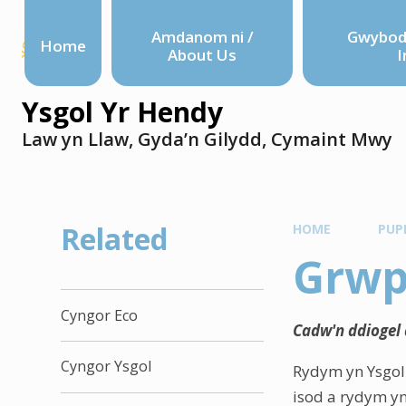
Amdanom ni /
Gwyboda
Home
About Us
I
Ysgol Yr Hendy
Law yn Llaw, Gyda’n Gilydd, Cymaint Mwy
Related
HOME
PUPI
Grwp
Cyngor Eco
Cadw'n ddiogel a
Cyngor Ysgol
Rydym yn Ysgol 
isod a rydym yn