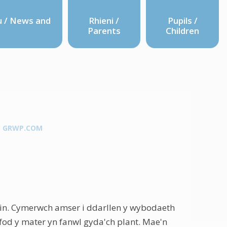
 / News and
Rhieni /
Pupils /
Parents
Children
GRWP.COM
lein. Cymerwch amser i ddarllen y wybodaeth
afod y mater yn fanwl gyda'ch plant. Mae'n